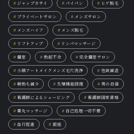
#
ジャップカサイ
#
パイパン
#
ヒゲ脱毛
#
プライベートサロン
#
メンズサロン
#
メンズハイフ
#
メンズ脱毛
#
リフトアップ
#
リンパマッサージ
#
個室
#
勃起不全
#
完全個室サロン
#
小顔アートメイクメンズ毛穴洗浄
#
性欲減退
#
朝勃ち減少
#
生殖機能回復
#
男の自信
#
看護師によるシェービング
#
看護師国家資格
#
睾丸マッサージ
#
自己処理一切不要
#
血行促進
#
銀座