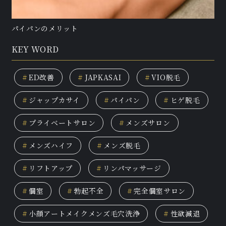
パイパンのメリット
KEY WORD
#
ED改善
#
JAPKASAI
#
VIO脱毛
#
ジャップカサイ
#
パイパン
#
ヒゲ脱毛
#
プライベートサロン
#
メンズサロン
#
メンズハイフ
#
メンズ脱毛
#
リフトアップ
#
リンパマッサージ
#
個室
#
勃起不全
#
完全個室サロン
#
小顔アートメイクメンズ毛穴洗浄
#
性欲減退