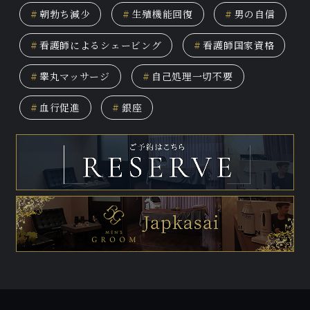
#
朝勃ち減少
#
生殖機能回復
#
男の自信
#
看護師によるシェービング
#
看護師国家資格
#
睾丸マッサージ
#
自己処理一切不要
#
血行促進
#
銀座