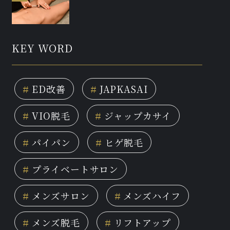
KEY WORD
#
ED改善
#
JAPKASAI
#
VIO脱毛
#
ジャップカサイ
#
パイパン
#
ヒゲ脱毛
#
プライベートサロン
#
メンズサロン
#
メンズハイフ
#
メンズ脱毛
#
リフトアップ