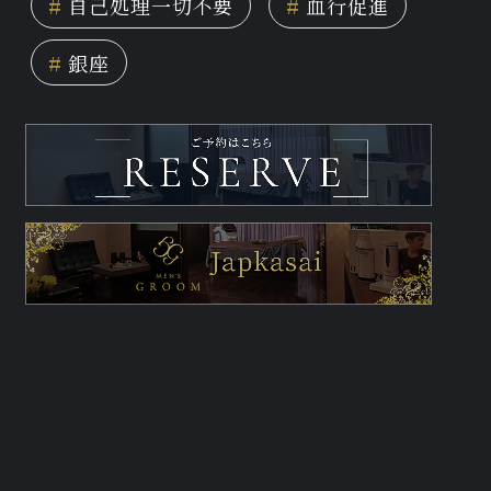
#
自己処理一切不要
#
血行促進
#
銀座