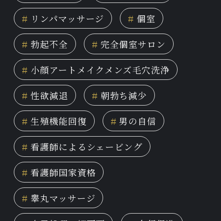
#
リンパマッサージ
#
個室
#
勃起不全
#
完全個室サロン
#
小顔アートメイクメンズ毛穴洗浄
#
性欲減退
#
朝勃ち減少
#
生殖機能回復
#
男の自信
#
看護師によるシェービング
#
看護師国家資格
#
睾丸マッサージ