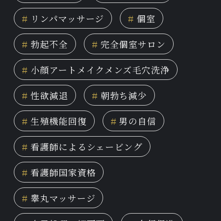
#
リンパマッサージ
#
個室
#
勃起不全
#
完全個室サロン
#
小顔アートメイクメンズ毛穴洗浄
#
性欲減退
#
朝勃ち減少
#
生殖機能回復
#
男の自信
#
看護師によるシェービング
#
看護師国家資格
#
睾丸マッサージ