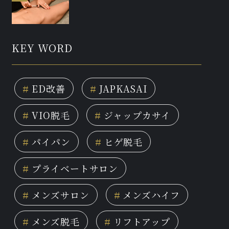
KEY WORD
#
ED改善
#
JAPKASAI
#
VIO脱毛
#
ジャップカサイ
#
パイパン
#
ヒゲ脱毛
#
プライベートサロン
#
メンズサロン
#
メンズハイフ
#
メンズ脱毛
#
リフトアップ