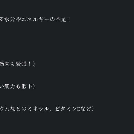
よる水分やエネルギーの不足！
で筋肉も緊張！）
伴い筋力も低下）
シウムなどのミネラル、ビタミンEなど）