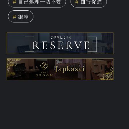
#
自己処理一切不要
#
血行促進
#
銀座