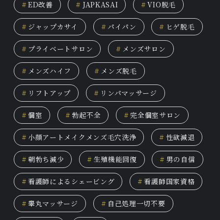
#
ED改善
#
JAPKASAI
#
VIO脱毛
#
ジャップカサイ
#
パイパン
#
ヒゲ脱毛
#
プライベートサロン
#
メンズサロン
#
メンズハイフ
#
メンズ脱毛
#
リフトアップ
#
リンパマッサージ
#
個室
#
勃起不全
#
完全個室サロン
#
小顔アートメイクメンズ毛穴洗浄
#
性欲減退
#
朝勃ち減少
#
生殖機能回復
#
男の自信
#
看護師によるシェービング
#
看護師国家資格
#
睾丸マッサージ
#
自己処理一切不要