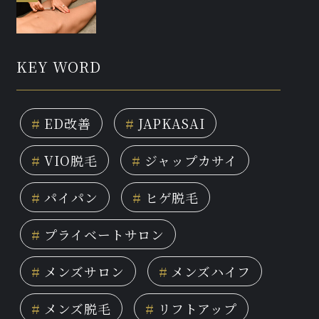
KEY WORD
#
ED改善
#
JAPKASAI
#
VIO脱毛
#
ジャップカサイ
#
パイパン
#
ヒゲ脱毛
#
プライベートサロン
#
メンズサロン
#
メンズハイフ
#
メンズ脱毛
#
リフトアップ