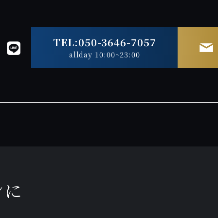
TEL:050-3646-7057
allday 10:00~23:00
ンに