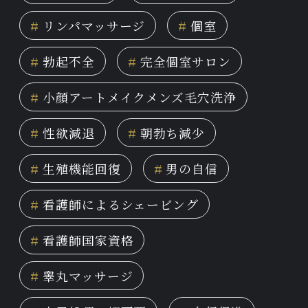
#
リンパマッサージ
#
個室
#
勃起不全
#
完全個室サロン
#
小顔アートメイクメンズ毛穴洗浄
#
性欲減退
#
朝勃ち減少
#
生殖機能回復
#
男の自信
#
看護師によるシェービング
#
看護師国家資格
#
睾丸マッサージ