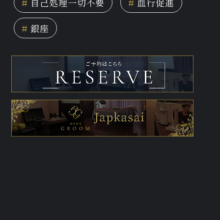
#
自己処理一切不要
#
血行促進
#
銀座