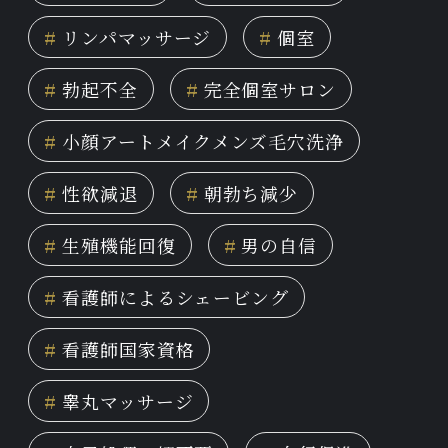
#
リンパマッサージ
#
個室
#
勃起不全
#
完全個室サロン
#
小顔アートメイクメンズ毛穴洗浄
#
性欲減退
#
朝勃ち減少
#
生殖機能回復
#
男の自信
#
看護師によるシェービング
#
看護師国家資格
#
睾丸マッサージ