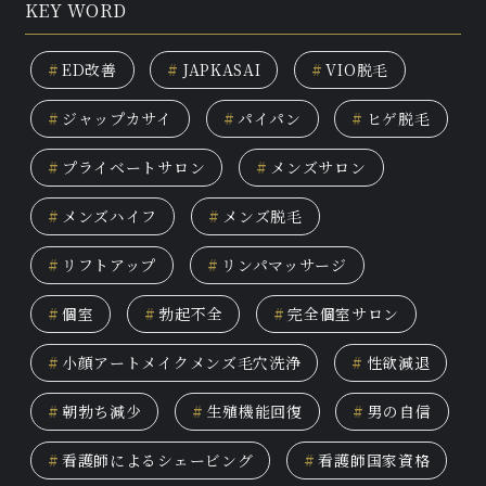
KEY WORD
#
ED改善
#
JAPKASAI
#
VIO脱毛
#
ジャップカサイ
#
パイパン
#
ヒゲ脱毛
#
プライベートサロン
#
メンズサロン
#
メンズハイフ
#
メンズ脱毛
#
リフトアップ
#
リンパマッサージ
#
個室
#
勃起不全
#
完全個室サロン
#
小顔アートメイクメンズ毛穴洗浄
#
性欲減退
#
朝勃ち減少
#
生殖機能回復
#
男の自信
#
看護師によるシェービング
#
看護師国家資格