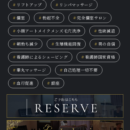
#
リフトアップ
#
リンパマッサージ
#
個室
#
勃起不全
#
完全個室サロン
#
小顔アートメイクメンズ毛穴洗浄
#
性欲減退
#
朝勃ち減少
#
生殖機能回復
#
男の自信
#
看護師によるシェービング
#
看護師国家資格
#
睾丸マッサージ
#
自己処理一切不要
#
血行促進
#
銀座