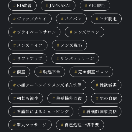
#
ED改善
#
JAPKASAI
#
VIO脱毛
#
ジャップカサイ
#
パイパン
#
ヒゲ脱毛
#
プライベートサロン
#
メンズサロン
#
メンズハイフ
#
メンズ脱毛
#
リフトアップ
#
リンパマッサージ
#
個室
#
勃起不全
#
完全個室サロン
#
小顔アートメイクメンズ毛穴洗浄
#
性欲減退
#
朝勃ち減少
#
生殖機能回復
#
男の自信
#
看護師によるシェービング
#
看護師国家資格
#
睾丸マッサージ
#
自己処理一切不要