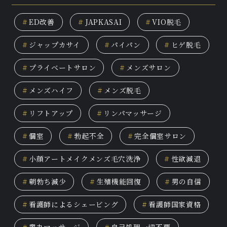
#
ED改善
#
JAPKASAI
#
VIO脱毛
#
ジャップカサイ
#
パイパン
#
ヒゲ脱毛
#
プライベートサロン
#
メンズサロン
#
メンズハイフ
#
メンズ脱毛
#
リフトアップ
#
リンパマッサージ
#
個室
#
勃起不全
#
完全個室サロン
#
小顔アートメイクメンズ毛穴洗浄
#
性欲減退
#
朝勃ち減少
#
生殖機能回復
#
男の自信
#
看護師によるシェービング
#
看護師国家資格