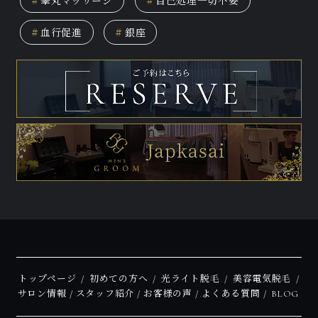
#
睾丸マッサージ
#
自己処理一切不要
#
血行促進
#
銀座
トップページ
初めての方へ
光ライト脱毛
美容電気脱毛
サロン情報
スタッフ紹介
お客様の声
よくある質問
BLOG