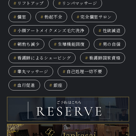
#
リフトアップ
#
リンパマッサージ
#
個室
#
勃起不全
#
完全個室サロン
#
小顔アートメイクメンズ毛穴洗浄
#
性欲減退
#
朝勃ち減少
#
生殖機能回復
#
男の自信
#
看護師によるシェービング
#
看護師国家資格
#
睾丸マッサージ
#
自己処理一切不要
#
血行促進
#
銀座