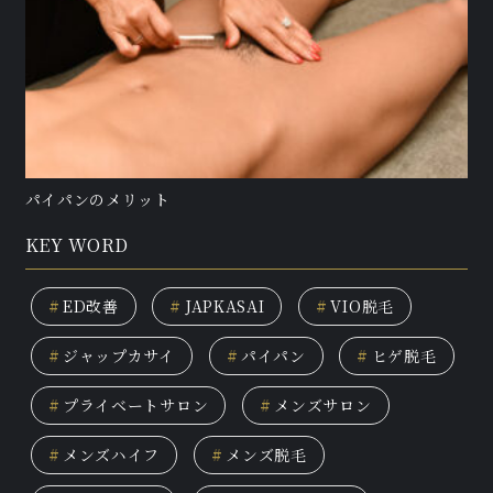
パイパンのメリット
KEY WORD
#
ED改善
#
JAPKASAI
#
VIO脱毛
#
ジャップカサイ
#
パイパン
#
ヒゲ脱毛
#
プライベートサロン
#
メンズサロン
#
メンズハイフ
#
メンズ脱毛