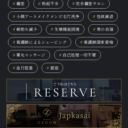
#
個室
#
勃起不全
#
完全個室サロン
#
小顔アートメイクメンズ毛穴洗浄
#
性欲減退
#
朝勃ち減少
#
生殖機能回復
#
男の自信
#
看護師によるシェービング
#
看護師国家資格
#
睾丸マッサージ
#
自己処理一切不要
#
血行促進
#
銀座