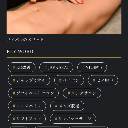
パイパンのメリット
KEY WORD
#
ED改善
#
JAPKASAI
#
VIO脱毛
#
ジャップカサイ
#
パイパン
#
ヒゲ脱毛
#
プライベートサロン
#
メンズサロン
#
メンズハイフ
#
メンズ脱毛
#
リフトアップ
#
リンパマッサージ