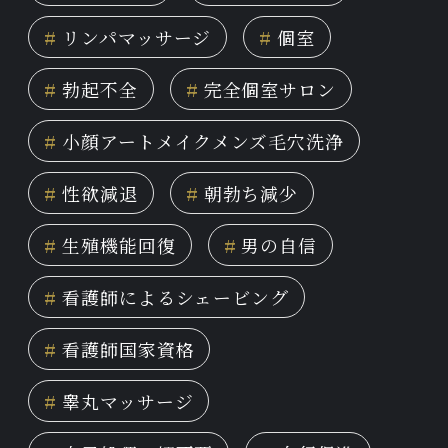
#
リンパマッサージ
#
個室
#
勃起不全
#
完全個室サロン
#
小顔アートメイクメンズ毛穴洗浄
#
性欲減退
#
朝勃ち減少
#
生殖機能回復
#
男の自信
#
看護師によるシェービング
#
看護師国家資格
#
睾丸マッサージ