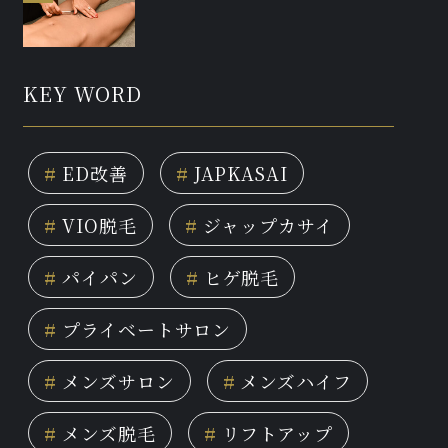
KEY WORD
#
ED改善
#
JAPKASAI
#
VIO脱毛
#
ジャップカサイ
#
パイパン
#
ヒゲ脱毛
#
プライベートサロン
#
メンズサロン
#
メンズハイフ
#
メンズ脱毛
#
リフトアップ