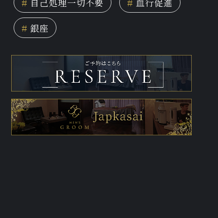
#
自己処理一切不要
#
血行促進
#
銀座