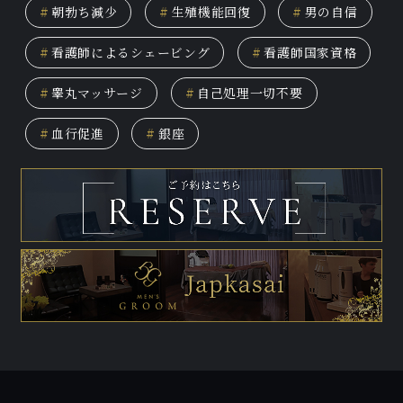
#
朝勃ち減少
#
生殖機能回復
#
男の自信
#
看護師によるシェービング
#
看護師国家資格
#
睾丸マッサージ
#
自己処理一切不要
#
血行促進
#
銀座