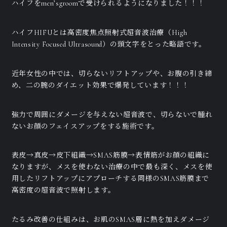
ハイフをmen’sgroomで受けられるようになりました！！！
ハイフHIFUとは高密度焦点照射式超音波治療（High
Intensity Focused Ultrasound）の頭文字をとった略語です。
近年女性の中では、切らないリフトアップや、お腹の引き締
め、二の腕のダイエット効果で爆発しています！！！
強力で周囲にダメージを与えない超音波で、切らないで腫れ
ないお顔のフェイスアップをする施術です。
表皮→真皮→皮下組織→SMAS筋膜→表情筋がお顔の組織に
なりますが、メスを使わない治療の中で最も深く、メスを使
用したリフトアップにアプローチする同様のSMAS筋膜まで
高密度の超音波で照射します。
たるみ改善の仕組みは、お肌のSMAS層に熱を加えダメージ