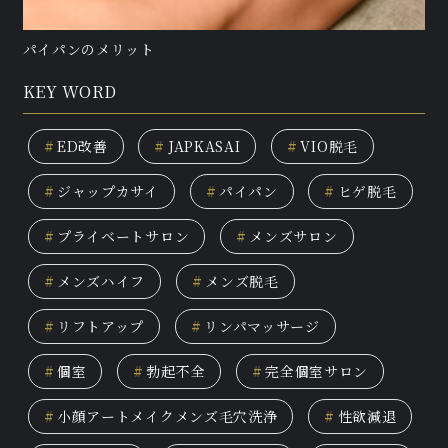
パイパンのメリット
KEY WORD
#
ED改善
#
JAPKASAI
#
VIO脱毛
#
ジャップカサイ
#
パイパン
#
ヒゲ脱毛
#
プライベートサロン
#
メンズサロン
#
メンズハイフ
#
メンズ脱毛
#
リフトアップ
#
リンパマッサージ
#
個室
#
勃起不全
#
完全個室サロン
#
小顔アートメイクメンズ毛穴洗浄
#
性欲減退