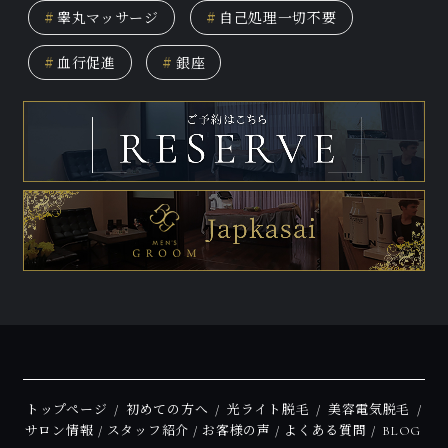
#
睾丸マッサージ
#
自己処理一切不要
#
血行促進
#
銀座
トップページ
初めての方へ
光ライト脱毛
美容電気脱毛
サロン情報
スタッフ紹介
お客様の声
よくある質問
BLOG