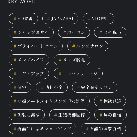
KEY WORD
#
ED改善
#
JAPKASAI
#
VIO脱毛
#
ジャップカサイ
#
パイパン
#
ヒゲ脱毛
#
プライベートサロン
#
メンズサロン
#
メンズハイフ
#
メンズ脱毛
#
リフトアップ
#
リンパマッサージ
#
個室
#
勃起不全
#
完全個室サロン
#
小顔アートメイクメンズ毛穴洗浄
#
性欲減退
#
朝勃ち減少
#
生殖機能回復
#
男の自信
#
看護師によるシェービング
#
看護師国家資格