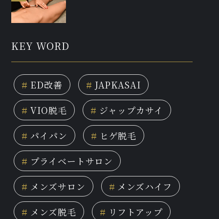
KEY WORD
#
ED改善
#
JAPKASAI
#
VIO脱毛
#
ジャップカサイ
#
パイパン
#
ヒゲ脱毛
#
プライベートサロン
#
メンズサロン
#
メンズハイフ
#
メンズ脱毛
#
リフトアップ