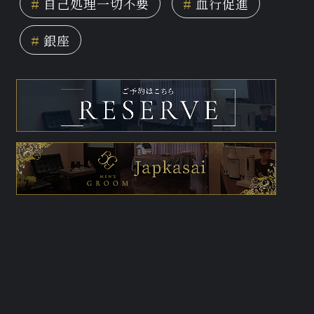
#
自己処理一切不要
#
血行促進
#
銀座