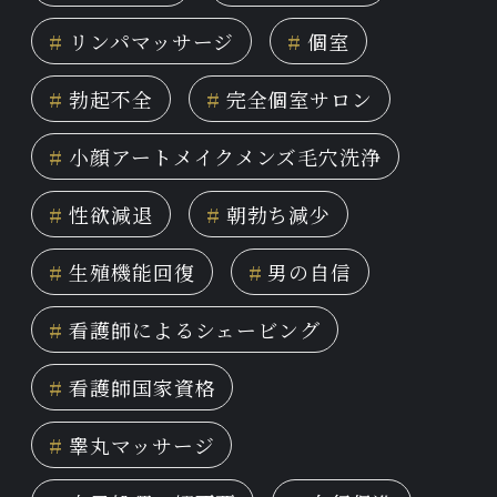
#
リンパマッサージ
#
個室
#
勃起不全
#
完全個室サロン
#
小顔アートメイクメンズ毛穴洗浄
#
性欲減退
#
朝勃ち減少
#
生殖機能回復
#
男の自信
#
看護師によるシェービング
#
看護師国家資格
#
睾丸マッサージ