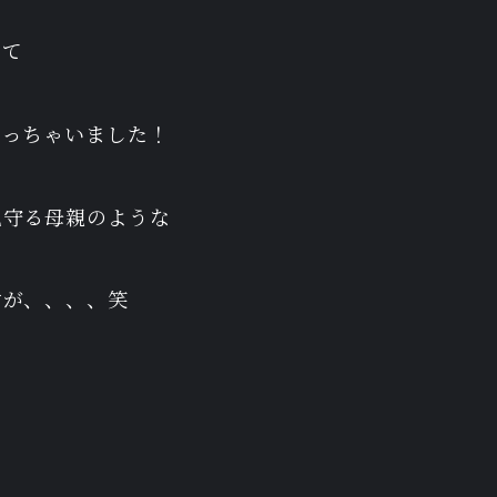
いて
なっちゃいました！
見守る母親のような
すが、、、、笑