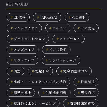
KEY WORD
#
ED改善
#
JAPKASAI
#
VIO脱毛
#
ジャップカサイ
#
パイパン
#
ヒゲ脱毛
#
プライベートサロン
#
メンズサロン
#
メンズハイフ
#
メンズ脱毛
#
リフトアップ
#
リンパマッサージ
#
個室
#
勃起不全
#
完全個室サロン
#
小顔アートメイクメンズ毛穴洗浄
#
性欲減退
#
朝勃ち減少
#
生殖機能回復
#
男の自信
#
看護師によるシェービング
#
看護師国家資格