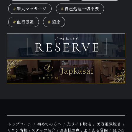
#
睾丸マッサージ
#
自己処理一切不要
#
血行促進
#
銀座
トップページ
初めての方へ
光ライト脱毛
美容電気脱毛
サロン情報
スタッフ紹介
お客様の声
よくある質問
BLOG