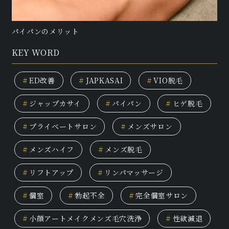
パイパンのメリット
KEY WORD
#
ED改善
#
JAPKASAI
#
VIO脱毛
#
ジャップカサイ
#
パイパン
#
ヒゲ脱毛
#
プライベートサロン
#
メンズサロン
#
メンズハイフ
#
メンズ脱毛
#
リフトアップ
#
リンパマッサージ
#
個室
#
勃起不全
#
完全個室サロン
#
小顔アートメイクメンズ毛穴洗浄
#
性欲減退