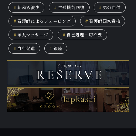
#
朝勃ち減少
#
生殖機能回復
#
男の自信
#
看護師によるシェービング
#
看護師国家資格
#
睾丸マッサージ
#
自己処理一切不要
#
血行促進
#
銀座