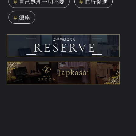
#
自己処理一切不要
#
血行促進
#
銀座