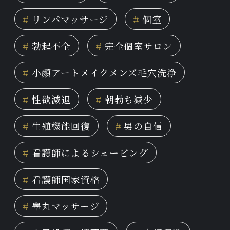
#
リンパマッサージ
#
個室
#
勃起不全
#
完全個室サロン
#
小顔アートメイクメンズ毛穴洗浄
#
性欲減退
#
朝勃ち減少
#
生殖機能回復
#
男の自信
#
看護師によるシェービング
#
看護師国家資格
#
睾丸マッサージ