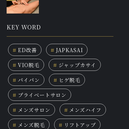
KEY WORD
#
ED改善
#
JAPKASAI
#
VIO脱毛
#
ジャップカサイ
#
パイパン
#
ヒゲ脱毛
#
プライベートサロン
#
メンズサロン
#
メンズハイフ
#
メンズ脱毛
#
リフトアップ