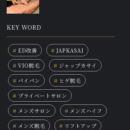
KEY WORD
#
ED改善
#
JAPKASAI
#
VIO脱毛
#
ジャップカサイ
#
パイパン
#
ヒゲ脱毛
#
プライベートサロン
#
メンズサロン
#
メンズハイフ
#
メンズ脱毛
#
リフトアップ