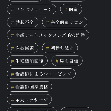
#
リンパマッサージ
#
個室
#
勃起不全
#
完全個室サロン
#
小顔アートメイクメンズ毛穴洗浄
#
性欲減退
#
朝勃ち減少
#
生殖機能回復
#
男の自信
#
看護師によるシェービング
#
看護師国家資格
#
睾丸マッサージ