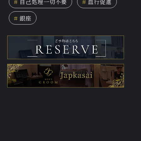
#
自己処理一切不要
#
血行促進
#
銀座