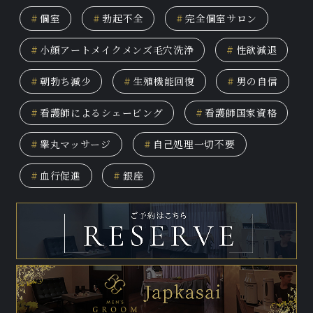
#
個室
#
勃起不全
#
完全個室サロン
#
小顔アートメイクメンズ毛穴洗浄
#
性欲減退
#
朝勃ち減少
#
生殖機能回復
#
男の自信
#
看護師によるシェービング
#
看護師国家資格
#
睾丸マッサージ
#
自己処理一切不要
#
血行促進
#
銀座