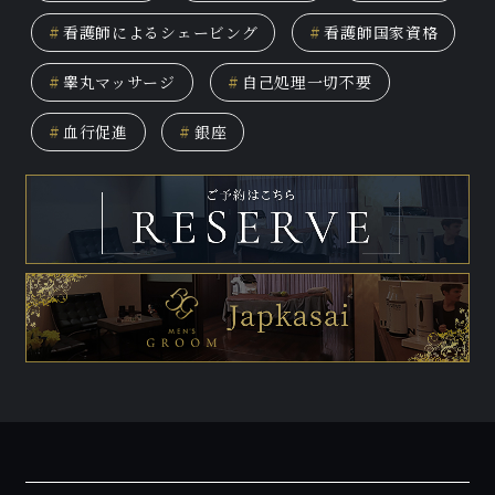
#
看護師によるシェービング
#
看護師国家資格
#
睾丸マッサージ
#
自己処理一切不要
#
血行促進
#
銀座