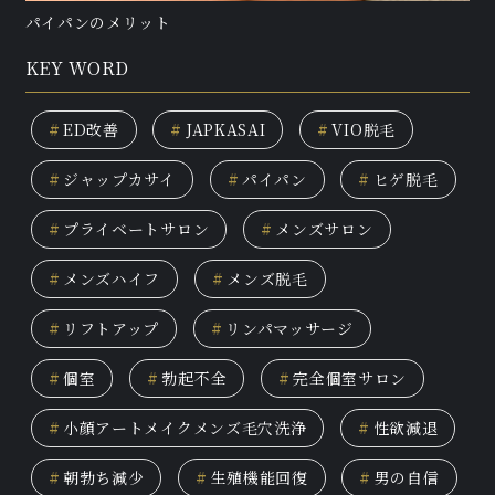
パイパンのメリット
KEY WORD
#
ED改善
#
JAPKASAI
#
VIO脱毛
#
ジャップカサイ
#
パイパン
#
ヒゲ脱毛
#
プライベートサロン
#
メンズサロン
#
メンズハイフ
#
メンズ脱毛
#
リフトアップ
#
リンパマッサージ
#
個室
#
勃起不全
#
完全個室サロン
#
小顔アートメイクメンズ毛穴洗浄
#
性欲減退
#
朝勃ち減少
#
生殖機能回復
#
男の自信