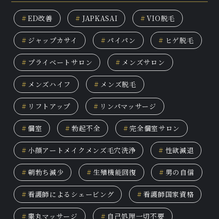
#
ED改善
#
JAPKASAI
#
VIO脱毛
#
ジャップカサイ
#
パイパン
#
ヒゲ脱毛
#
プライベートサロン
#
メンズサロン
#
メンズハイフ
#
メンズ脱毛
#
リフトアップ
#
リンパマッサージ
#
個室
#
勃起不全
#
完全個室サロン
#
小顔アートメイクメンズ毛穴洗浄
#
性欲減退
#
朝勃ち減少
#
生殖機能回復
#
男の自信
#
看護師によるシェービング
#
看護師国家資格
#
睾丸マッサージ
#
自己処理一切不要