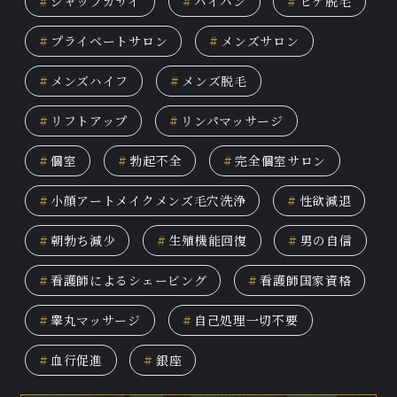
#
ジャップカサイ
#
パイパン
#
ヒゲ脱毛
#
プライベートサロン
#
メンズサロン
#
メンズハイフ
#
メンズ脱毛
#
リフトアップ
#
リンパマッサージ
#
個室
#
勃起不全
#
完全個室サロン
#
小顔アートメイクメンズ毛穴洗浄
#
性欲減退
#
朝勃ち減少
#
生殖機能回復
#
男の自信
#
看護師によるシェービング
#
看護師国家資格
#
睾丸マッサージ
#
自己処理一切不要
#
血行促進
#
銀座