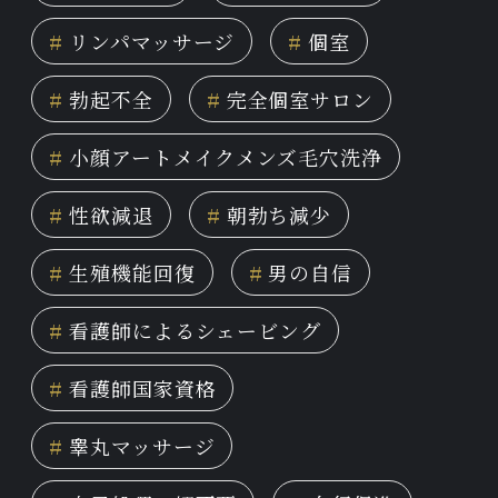
#
リンパマッサージ
#
個室
#
勃起不全
#
完全個室サロン
#
小顔アートメイクメンズ毛穴洗浄
#
性欲減退
#
朝勃ち減少
#
生殖機能回復
#
男の自信
#
看護師によるシェービング
#
看護師国家資格
#
睾丸マッサージ