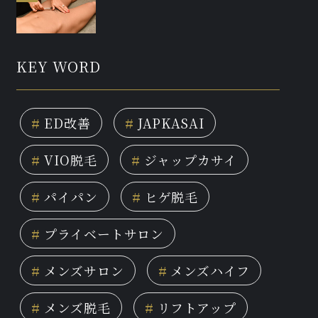
KEY WORD
#
ED改善
#
JAPKASAI
#
VIO脱毛
#
ジャップカサイ
#
パイパン
#
ヒゲ脱毛
#
プライベートサロン
#
メンズサロン
#
メンズハイフ
#
メンズ脱毛
#
リフトアップ