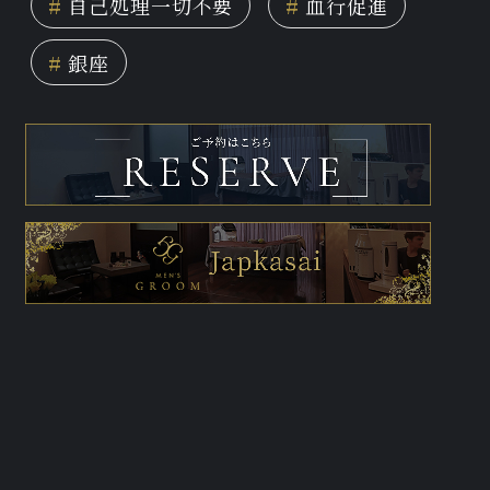
#
自己処理一切不要
#
血行促進
#
銀座