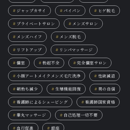
#
ジャップカサイ
#
パイパン
#
ヒゲ脱毛
#
プライベートサロン
#
メンズサロン
#
メンズハイフ
#
メンズ脱毛
#
リフトアップ
#
リンパマッサージ
#
個室
#
勃起不全
#
完全個室サロン
#
小顔アートメイクメンズ毛穴洗浄
#
性欲減退
#
朝勃ち減少
#
生殖機能回復
#
男の自信
#
看護師によるシェービング
#
看護師国家資格
#
睾丸マッサージ
#
自己処理一切不要
#
血行促進
#
銀座