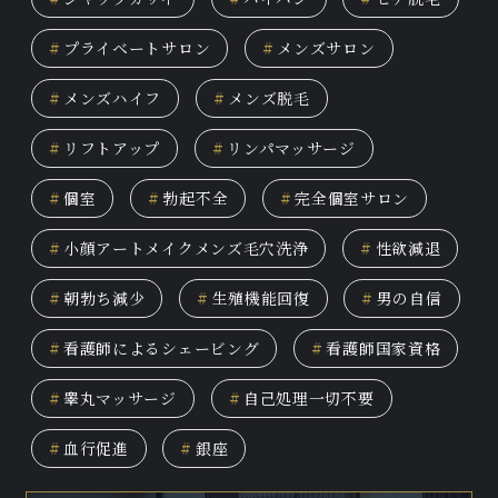
#
プライベートサロン
#
メンズサロン
#
メンズハイフ
#
メンズ脱毛
#
リフトアップ
#
リンパマッサージ
#
個室
#
勃起不全
#
完全個室サロン
#
小顔アートメイクメンズ毛穴洗浄
#
性欲減退
#
朝勃ち減少
#
生殖機能回復
#
男の自信
#
看護師によるシェービング
#
看護師国家資格
#
睾丸マッサージ
#
自己処理一切不要
#
血行促進
#
銀座