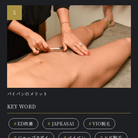
パイパンのメリット
KEY WORD
#
ED改善
#
JAPKASAI
#
VIO脱毛
#
ジャップカサイ
#
パイパン
#
ヒゲ脱毛