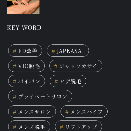
KEY WORD
#
ED改善
#
JAPKASAI
#
VIO脱毛
#
ジャップカサイ
#
パイパン
#
ヒゲ脱毛
#
プライベートサロン
#
メンズサロン
#
メンズハイフ
#
メンズ脱毛
#
リフトアップ