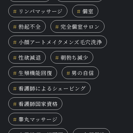
#
リンパマッサージ
#
個室
#
勃起不全
#
完全個室サロン
#
小顔アートメイクメンズ毛穴洗浄
#
性欲減退
#
朝勃ち減少
#
生殖機能回復
#
男の自信
#
看護師によるシェービング
#
看護師国家資格
#
睾丸マッサージ