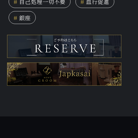
#
自己処理一切不要
#
血行促進
#
銀座