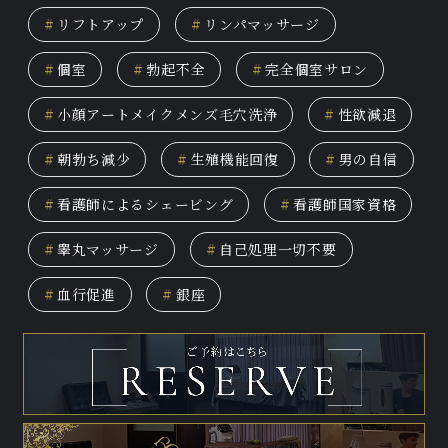
#
リフトアップ
#
リンパマッサージ
#
個室
#
勃起不全
#
完全個室サロン
#
小顔アートメイクメンズ毛穴洗浄
#
性欲減退
#
朝勃ち減少
#
生殖機能回復
#
男の自信
#
看護師によるシェービング
#
看護師国家資格
#
睾丸マッサージ
#
自己処理一切不要
#
血行促進
#
銀座