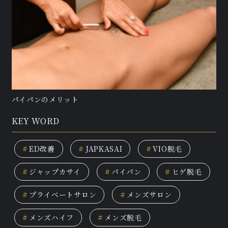
パイパンのメリット
KEY WORD
#
ED改善
#
JAPKASAI
#
VIO脱毛
#
ジャップカサイ
#
パイパン
#
ヒゲ脱毛
#
プライベートサロン
#
メンズサロン
#
メンズハイフ
#
メンズ脱毛