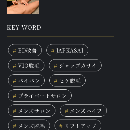
KEY WORD
#
ED改善
#
JAPKASAI
#
VIO脱毛
#
ジャップカサイ
#
パイパン
#
ヒゲ脱毛
#
プライベートサロン
#
メンズサロン
#
メンズハイフ
#
メンズ脱毛
#
リフトアップ