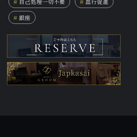
#
自己処理一切不要
#
血行促進
#
銀座