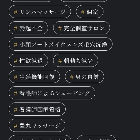
#
リンパマッサージ
#
個室
#
勃起不全
#
完全個室サロン
#
小顔アートメイクメンズ毛穴洗浄
#
性欲減退
#
朝勃ち減少
#
生殖機能回復
#
男の自信
#
看護師によるシェービング
#
看護師国家資格
#
睾丸マッサージ